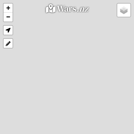
Wars
.nz
+
−